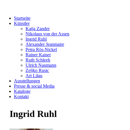
Startseite
Künstler
Katja Zander
Nikolaus von der Assen
Ingrid Ruhl
Alexander Jeanmaire
Petra Rös-Nickel
Rainer Kaiser
Ruth Schleeh
Ulrich Naumann
Zeljko Rusic
Art Lilau
Ausstellungen
Presse & social Media
Kataloge
Kontakt
Ingrid Ruhl